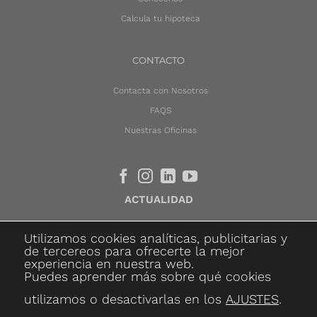
Calcula tu hipoteca
CONTACTO
Contacta con Nosotros
FAQS
Nuestras Oficinas
ACTUALIDAD
Utilizamos cookies analíticas, publicitarias y
de tercereos para ofrecerte la mejor
POLÍTICA DE PRIVACIDAD
experiencia en nuestra web.
Puedes aprender más sobre qué cookies
POLÍTICA DE COOKIES
utilizamos o desactivarlas en los
AJUSTES
.
COMPROMISO CON LA PROTECCIÓN DE DATOS
PERSONALES