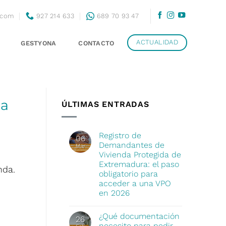
.com
927 214 633
689 70 93 47
ACTUALIDAD
GESTYONA
CONTACTO
da
ÚLTIMAS ENTRADAS
Registro de
06
Demandantes de
Mar
Vivienda Protegida de
Extremadura: el paso
nda.
obligatorio para
acceder a una VPO
en 2026
¿Qué documentación
26
necesito para pedir