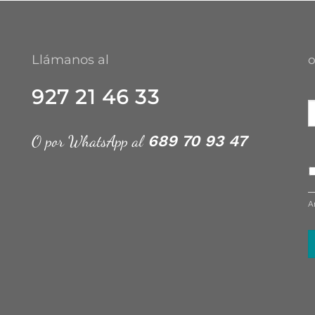
Llámanos al
o
927 21 46 33
O por WhatsApp al
689 70 93 47
A