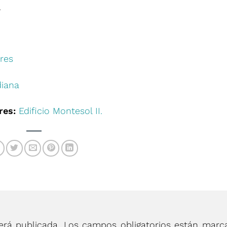
.
res
iana
res:
Edificio Montesol II.
erá publicada.
Los campos obligatorios están marc