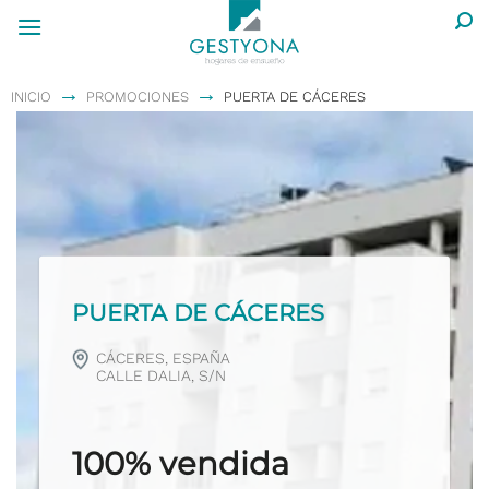
Saltar
al
contenido
→
→
INICIO
PROMOCIONES
PUERTA DE CÁCERES
PUERTA DE CÁCERES
CÁCERES, ESPAÑA
CALLE DALIA, S/N
100% vendida